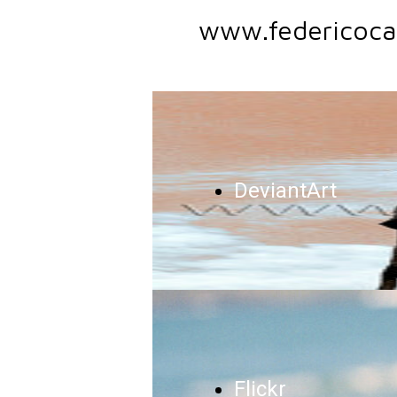
www.federicoca
DeviantArt
Flickr