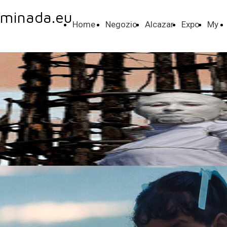
minada.eu
Home
Negozio
Alcazar
Expo
My
Page
life